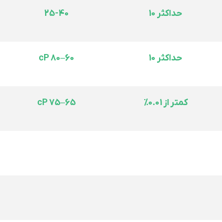
حداکثر 10
25-40
حداکثر 10
60–80 cP
کمتر از 0.01%
65–75 cP