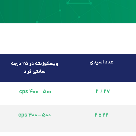
عدد اسیدی
ویسکوزیته در 25 درجه
سانتی گراد
500 – 400 cps
27 ± 2
500 – 400 cps
22 ± 2