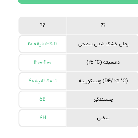
??
??
زمان خشک شدن سطحی
20 تا 35دقیقه
(25 °C) دانسیته
1200-1100
ویسکوزیته (D4/ 25 °C)
40 تا 50 ثانیه
چسبندگی
5B
سختی
4H