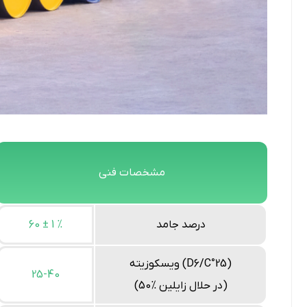
مشخصات فنی
درصد جامد
60 ± 1 %
ویسکوزیته (D6/C°25)
25-40
(50% در حلال زایلین)