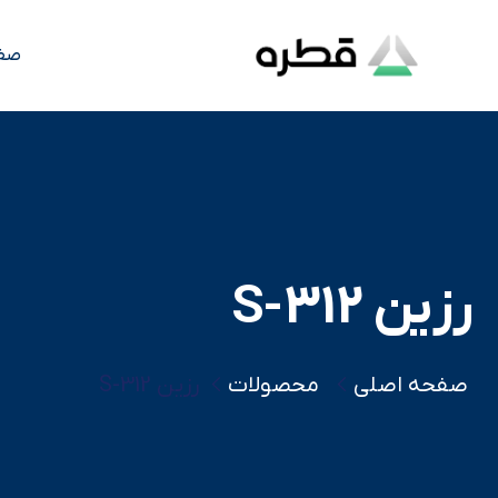
صف
رزین S-312
صفحه اصلی
محصولات
رزین S-312