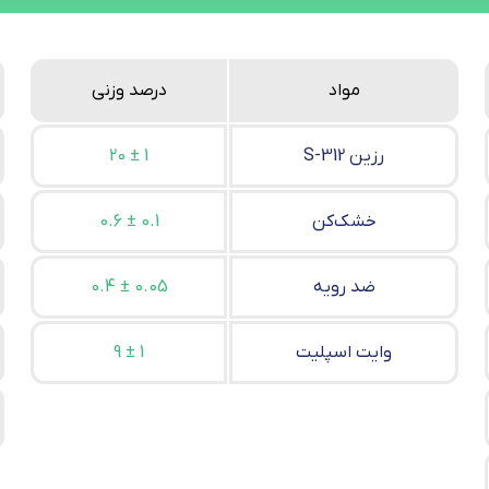
مواد
درصد وزنی
S-312 رزین
20 ± 1
خشک‌کن
0.6 ± 0.1
ضد رویه
0.4 ± 0.05
وایت اسپلیت
9 ± 1