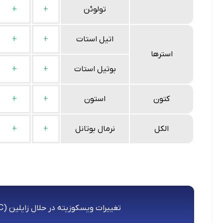
تولوئن
+
+
اتیل استات
+
+
استرها
بوتیل استات
+
+
کتون
استون
+
+
الکل
نرمال بوتانل
+
+
تغییرات ویسکوزیته در حلال زایلین (D6/ 25 °C)