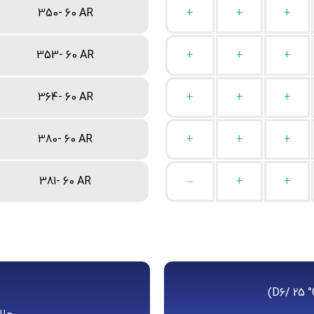
350- 60 AR
+
+
+
353- 60 AR
+
+
+
364- 60 AR
+
+
+
380- 60 AR
+
+
+
381- 60 AR
–
+
+