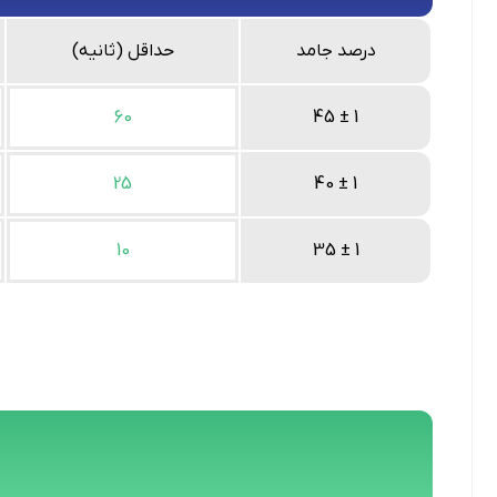
درصد جامد
حداقل (ثانیه)
60
45 ± 1
25
40 ± 1
10
35 ± 1