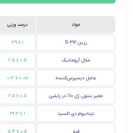
مواد
درصد وزنی
S-312 رزین
39 ± 1
حلال آروماتیک
2.5 ± 0.5
عامل دیسپرس‌کننده
0.3 ± 0.05
خمیر بنتون ژل 10% در زایلین
2.5 ± 0.5
تیتانیوم دی اکسید
29.3 ± 1
فیلر
5.4 ± 0.5