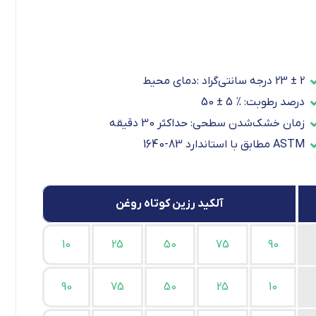
2 ± 23 درجه سانتی‌گراد :دمای محیط
درصد رطوبت: % 5 ± 50
زمان خشک‌شدن سطحی: حداکثر 30 دقیقه
ASTM مطابق با استاندارد 83-1640
آلکید رزین‌ کوتاه روغن
10
25
50
75
90
90
75
50
25
10