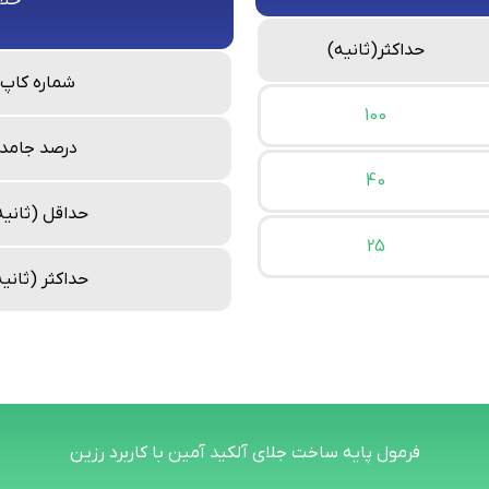
حلال زا
حداکثر(ثانیه)
شماره کاپ
100
درصد جامد
40
حداقل (ثانیه
25
حداکثر (ثانیه
فرمول پایه ساخت جلای آلکید آمین با کاربرد رزین