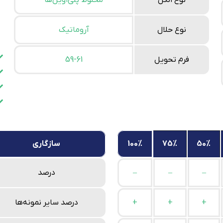
نوع الکل
مخلوط پلی‌اویل‌ها
نوع حلال
آروماتیک
فرم تحویل
59-61
50%
75%
100%
سازگاری
–
–
–
درصد
+
+
+
درصد سایر نمونه‌ها