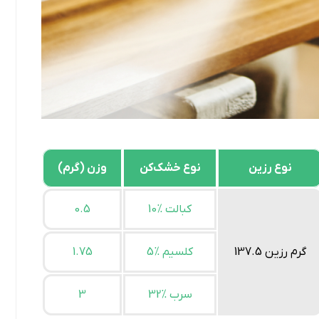
نوع رزین
نوع خشک‌کن
وزن (گرم)
کبالت %10
0.5
137.5 گرم رزین
کلسیم %5
1.75
سرب %32
3