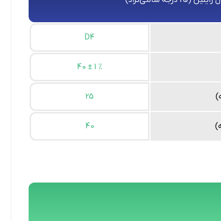
یلین (25 درجه سانتی‌گراد)
D4
40 ± 1 %
)
25
)
40