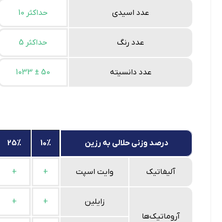
عدد اسیدی
حداکثر 10
عدد رنگ
حداکثر 5
عدد دانسیته
1033 ± 50
درصد وزنی حلالی به رزین
10%
25%
آلیفاتیک
وایت اسپت
+
+
زایلین
+
+
آروماتیک‌ها