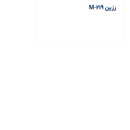
رزین M-219
اطلاعات بیشتر